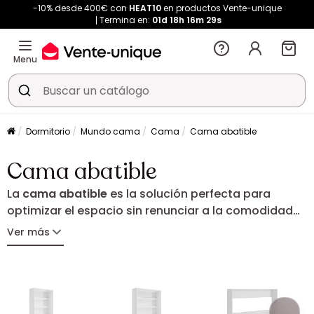
-10% desde 400€ con
HEAT10
en productos Vente-unique
Termina en:
01d
18h
16m
29s
Menu
Dormitorio
Mundo cama
Cama
Cama abatible
Cama abatible
La
cama abatible
es la solución perfecta para
optimizar el espacio sin renunciar a la comodidad
de una cama de verdad. Práctica y discreta, se
Ver más
pliega fácilmente para liberar superficie útil en el día
a día. Modelo vertical, horizontal o con almacenaje
integrado: encuentra la cama abatible ideal para tu
hogar y tus necesidades.