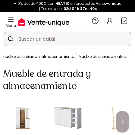
-10% desde 400€ con
HEAT10
en productos Vente-unique
Termina en:
02d
04h
37m
40s
Menu
 mueble de entrada y almacenamiento
Mueble de entrada y almace
Mueble de entrada y
almacenamiento