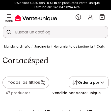
-10% desde 400€ con
HEAT10
en productos Vente-unique
Termina en:
02d
04h
02m
46s
Menu
n
Mundo jardinería
Jardinería
Herramienta de jardinería
Cortacé
Cortacésped
Todos los filtros
Ordena por
47 productos
Vendido por Vente-unique