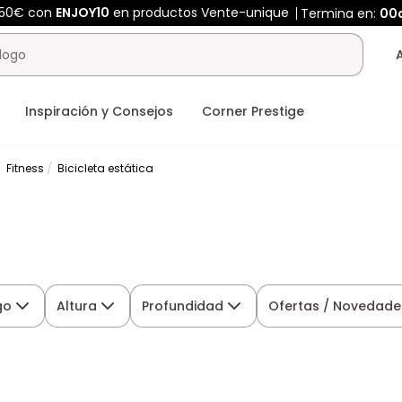
450€ con
ENJOY10
en productos Vente-unique
Termina en:
00
Inspiración y Consejos
Corner Prestige
Fitness
Bicicleta estática
go
Altura
Profundidad
Ofertas / Novedade