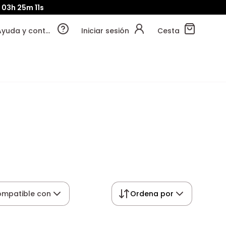
03h
25m
10s
Ayuda y contacto
Iniciar sesión
Cesta
mpatible con
Ordena por