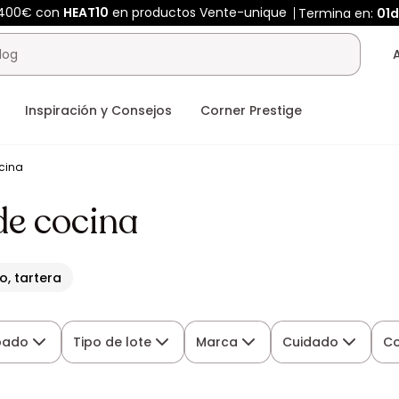
 400€ con
HEAT10
en productos Vente-unique
Termina en:
01d
Inspiración y Consejos
Corner Prestige
ocina
 de cocina
o, tartera
bado
Tipo de lote
Marca
Cuidado
Co