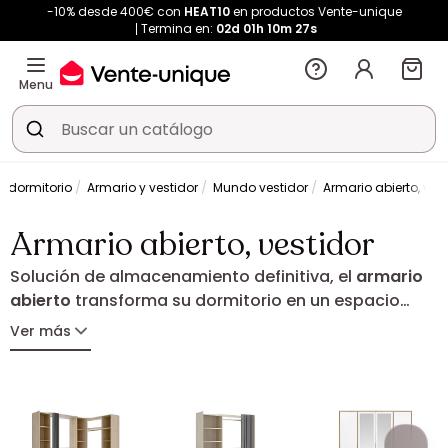
-10% desde 400€ con
HEAT10
en productos Vente-unique
Termina en:
02d
01h
10m
27s
Menu
e dormitorio
Armario y vestidor
Mundo vestidor
Armario abierto, ves
Armario abierto, vestidor
Solución de almacenamiento definitiva, el
armario
abierto
transforma su dormitorio en un espacio
perfectamente ordenado. Ya sea extensible para
Ver más
ajustarse a sus medidas o equipado con una
cortina para un acabado depurado, acoge su
guardarropa con ingenio. En acabado madera,
blanco contemporáneo o antracita, encuentre el
modelo ideal que combina estilo y funcionalidad