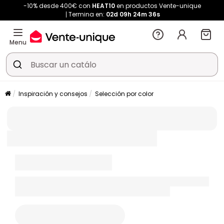
-10% desde 400€ con
HEAT10
en productos Vente-unique
Termina en:
02d
09h
24m
36s
Menu
Inspiración y consejos
Selección por color