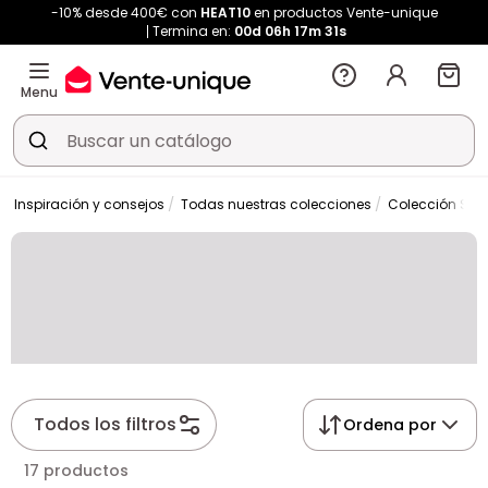
-10% desde 400€ con
HEAT10
en productos Vente-unique
Termina en:
00d
06h
17m
30s
Menu
Inspiración y consejos
Todas nuestras colecciones
Colección SAR
Todos los filtros
Ordena por
17 productos