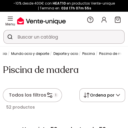
-10% desde 400€ con
HEAT10
en productos Vente-unique
Termina en:
02d
17h
07m
54s
Menu
ocio
Mundo ocio y deporte
Deporte y ocio
Piscina
Piscina de mad
Piscina de madera
Todos los filtros
Ordena por
1
52 productos