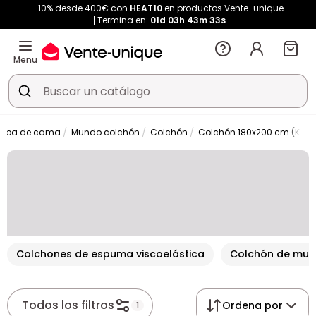
-10% desde 400€ con
HEAT10
en productos Vente-unique
Termina en:
01d
03h
43m
33s
Menu
 ropa de cama
Mundo colchón
Colchón
Colchón 180x200 cm (King 
Colchones de espuma viscoelástica
Colchón de muel
Todos los filtros
Ordena por
1