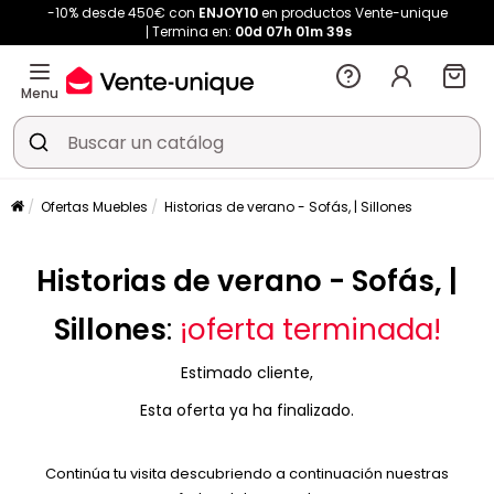
-10% desde 450€ con
ENJOY10
en productos Vente-unique
Termina en:
00d
07h
01m
39s
Menu
Ofertas Muebles
Historias de verano - Sofás, | Sillones
Historias de verano - Sofás, |
Sillones
:
¡oferta terminada!
Estimado cliente,
Esta oferta ya ha finalizado.
Continúa tu visita descubriendo a continuación nuestras