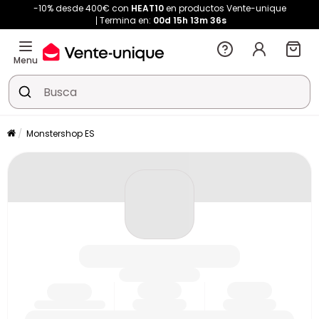
-10% desde 400€ con
HEAT10
en productos Vente-unique
Termina en:
00d
15h
13m
36s
Menu
Monstershop ES