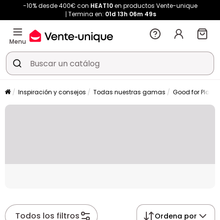
-10% desde 400€ con
HEAT10
en productos Vente-unique
Termina en:
01d
13h
06m
48s
Menu
Inspiración y consejos
Todas nuestras gamas
Good for Planet
Placeholder
Todos los filtros
Ordena por