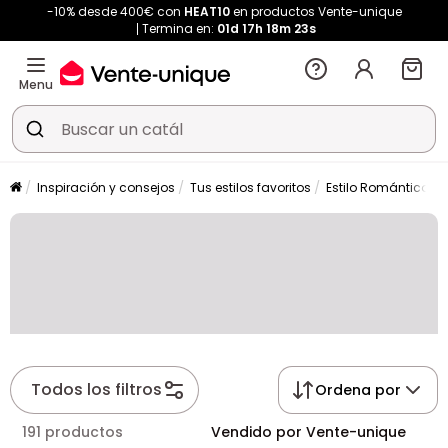
-10% desde 400€ con
HEAT10
en productos Vente-unique
Termina en:
01d
17h
18m
23s
Menu
Inspiración y consejos
Tus estilos favoritos
Estilo Romántico
Todos los filtros
Ordena por
191 productos
Vendido por Vente-unique