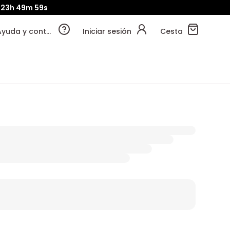
23h
49m
57s
Ayuda y contacto
Iniciar sesión
Cesta