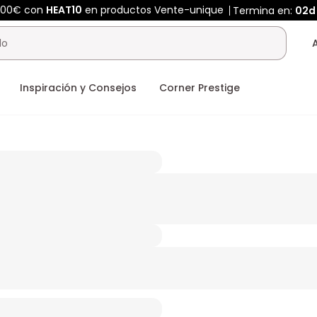
400€ con
HEAT10
en productos Vente-unique
Termina en:
02d
Inspiración y Consejos
Corner Prestige