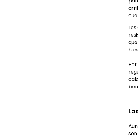
par
arr
cue
Los
res
que
hun
Por
regu
cal
ben
La
Aun
son