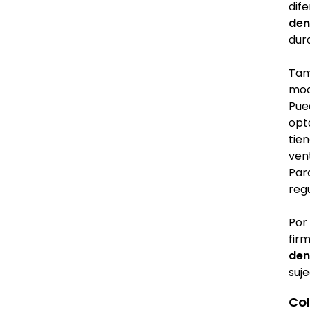
dif
den
dur
Tam
mod
Pue
opt
tie
ven
Par
regu
Por
fir
den
suje
Col