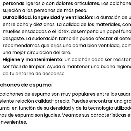
personas ligeras o con dolores articulares. Los colcho
sujeción a las personas de más peso.
Durabilidad, longevidad y ventilación
: La duración de
entre ocho y diez años. La calidad de los materiales, co
muelles ensacados o el látex, desempeña un papel fund
desgaste. La sudoración también puede afectar al deter
recomendamos que elijas una cama bien ventilada, com
una mejor circulación del aire.
Higiene y mantenimiento
: Un colchón debe ser resisten
ser fácil de limpiar. Ayuda a mantener una buena higiene
de tu entorno de descanso.
lchones de espuma
 colchones de espuma son muy populares entre los usuar
elente relación calidad-precio. Puedes encontrar una gr
uma, en función de su densidad y de la tecnología utilizad
as de espuma son iguales. Veamos sus características esp
onvenientes.