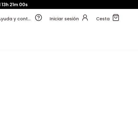
13h
20m
58s
Ayuda y contacto
Iniciar sesión
Cesta