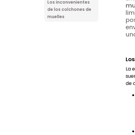
Los inconvenientes
mu
de los colchones de
lim
muelles
po
env
una
Los
La 
sue
de 