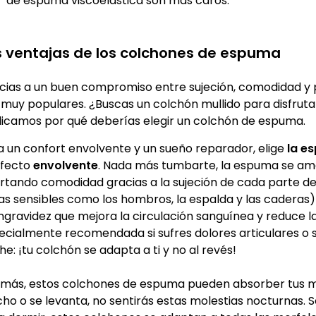
de espuma viscoelástica son más caros.
s ventajas de los colchones de espuma
cias a un buen compromiso entre sujeción, comodidad y 
 muy populares. ¿Buscas un colchón mullido para disfrut
licamos por qué deberías elegir un colchón de espuma.
a un confort envolvente y un sueño reparador, elige
la e
efecto
envolvente
. Nada más tumbarte, la espuma se amo
rtando comodidad gracias a la sujeción de cada parte de
as sensibles como los hombros, la espalda y las caderas
ingravidez que mejora la circulación sanguínea y reduce l
ecialmente recomendada si sufres dolores articulares o 
e: ¡tu colchón se adapta a ti y no al revés!
más, estos colchones de espuma pueden absorber tus mo
o o se levanta, no sentirás estas molestias nocturnas. Se