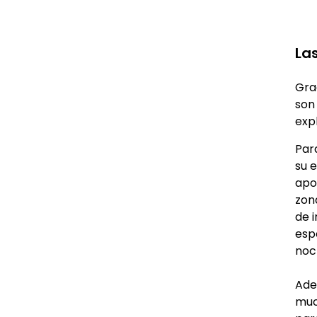
La
Gra
son
exp
Par
su 
apo
zon
de 
esp
noch
Ade
much