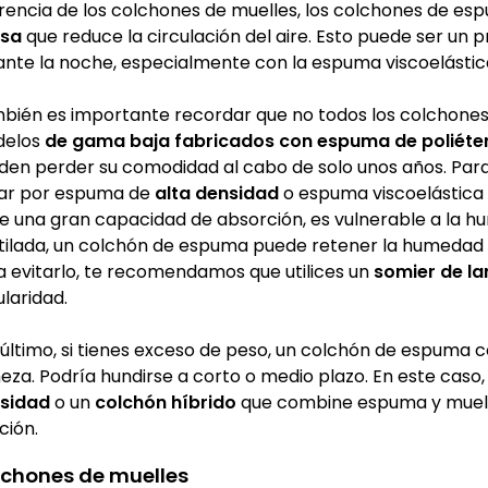
erencia de los colchones de muelles, los colchones de e
sa
que reduce la circulación del aire. Esto puede ser un
ante la noche, especialmente con la espuma viscoelástica
bién es importante recordar que no todos los colchones
elos
de gama baja fabricados con espuma de poliéte
den perder su comodidad al cabo de solo unos años. Para 
ar por espuma de
alta densidad
o espuma viscoelástica 
ne una gran capacidad de absorción, es vulnerable a la h
tilada, un colchón de espuma puede retener la humedad 
a evitarlo, te recomendamos que utilices un
somier de l
laridad.
 último, si tienes exceso de peso, un colchón de espuma
meza. Podría hundirse a corto o medio plazo. En este cas
sidad
o un
colchón híbrido
que combine espuma y muell
ción.
chones de muelles