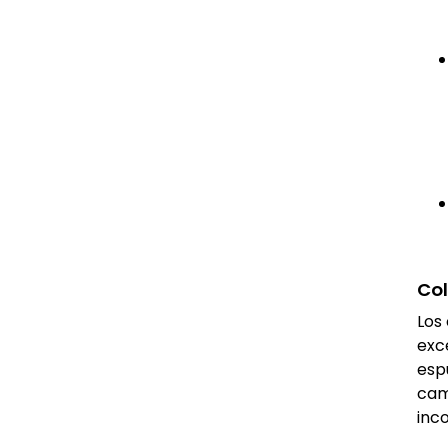
Co
Los
exc
esp
cam
inc