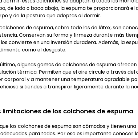
a dormir, estos colchones se adaptan a todas las morfol
iba, de lado o boca abajo, la espuma te proporcionará el
rpo y de la postura que adoptas al dormir.
 colchones de espuma, sobre todo los de látex, son conoci
istencia. Conservan su forma y firmeza durante más tiemp
 los convierte en una inversión duradera. Además, la espu
dimiento como el desgaste.
 último, algunas gamas de colchones de espuma ofrecen 
lación térmica. Permiten que el aire circule a través del 
or corporal y a mantener una temperatura agradable par
eficioso si tiendes a transpirar ligeramente durante la no
s limitaciones de los colchones de espuma
que los colchones de espuma son cómodos y tienen una b
 adecuados para todos. Por eso es importante conocer lo