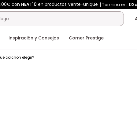
 400€ con
HEAT10
en productos Vente-unique
Termina en:
02d
Inspiración y Consejos
Corner Prestige
ué colchón elegir?