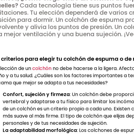
elles?
Cada tecnología tiene sus puntos fue
itaciones. Tu elección dependerá de varios cri
sición para dormir. Un colchón de espuma p
olvente y alivia los puntos de presión. Un c
 mejor ventilación y una buena sujeción. ¡V
 criterios para elegir tu colchón de espuma o de
elección de un
colchón
no debe hacerse a la ligera. Afect
ño y a tu salud. ¿Cuáles son los factores importantes a te
cama que mejor se adapta a tus necesidades?
Confort, sujeción y firmeza
: Un colchón debe proporc
vertebral y adaptarse a tu físico para limitar los incóm
de un colchón es un criterio propio a cada uno. Existen 
más suave al más firme. El tipo de colchón que elijas d
personales y de tus necesidades de sujeción.
La adaptabilidad morfológica
: Los colchones de espu