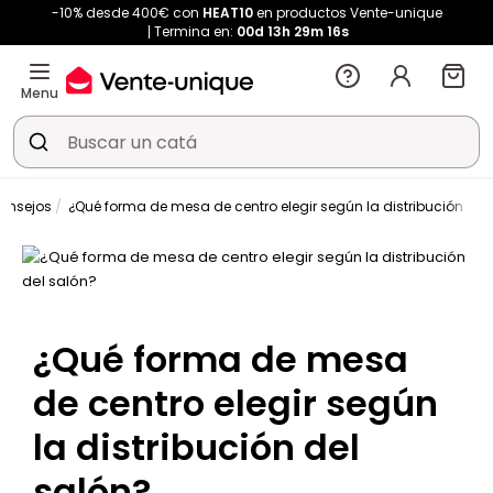
-10% desde 400€ con
HEAT10
en productos Vente-unique
Termina en:
00d
13h
29m
16s
Menu
onsejos
¿Qué forma de mesa de centro elegir según la distribución del
¿Qué forma de mesa
de centro elegir según
la distribución del
salón?