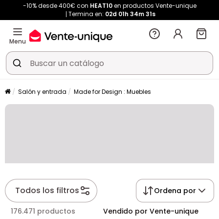
-10% desde 400€ con
HEAT10
en productos Vente-unique
Termina en:
02d
01h
34m
30s
Menu
Salón y entrada
Made for Design : Muebles
Todos los filtros
Ordena por
176.471 productos
Vendido por Vente-unique