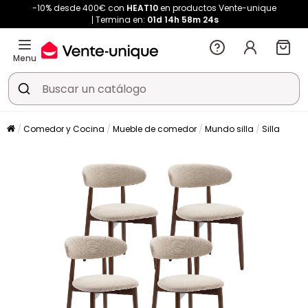
-10% desde 400€ con
HEAT10
en productos Vente-unique
Termina en:
01d
14h
58m
24s
Menu
Comedor y Cocina
Mueble de comedor
Mundo silla
Silla