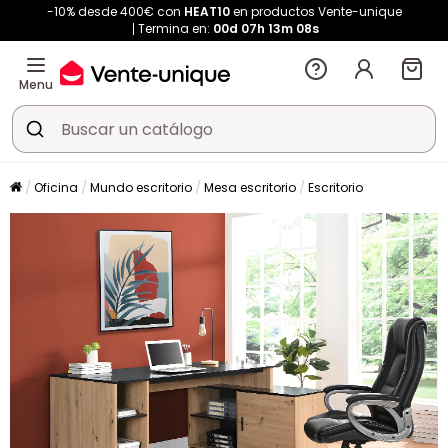
-10% desde 400€ con
HEAT10
en productos Vente-unique
Termina en:
00d
07h
13m
07s
Menu
Oficina
Mundo escritorio
Mesa escritorio
Escritorio