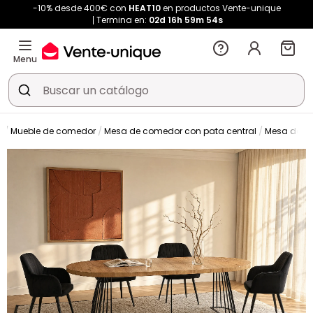
-10% desde 400€ con
HEAT10
en productos Vente-unique
Termina en:
02d
16h
59m
53s
Menu
a
Mueble de comedor
Mesa de comedor con pata central
Mesa de c