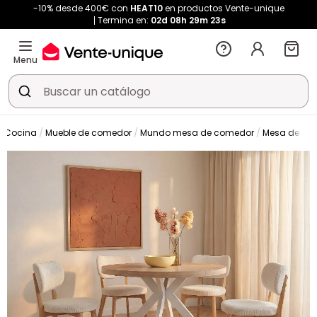
-10% desde 400€ con
HEAT10
en productos Vente-unique
Termina en:
02d
08h
29m
21s
Menu
y Cocina
Mueble de comedor
Mundo mesa de comedor
Mesa de co