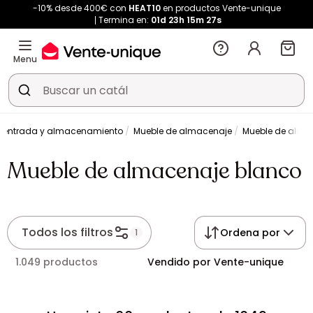
-10% desde 400€ con
HEAT10
en productos Vente-unique
Termina en:
01d
23h
15m
27s
Menu
e entrada y almacenamiento
Mueble de almacenaje
Mueble de alma
Mueble de almacenaje blanco
Todos los filtros
Ordena por
1
1.049 productos
Vendido por Vente-unique