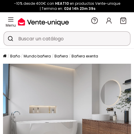
-10% desde 400€ con
HEAT10
en productos Vente-unique
Termina en:
02d
14h
23m
38s
Menu
Baño
Mundo bañera
Bañera
Bañera exenta