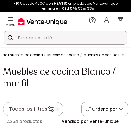
-10% desde 400€ con
HEAT10
en productos Vente-unique
Termina en:
02d
04h
53m
33s
Menu
ndo muebles de cocina
Mueble de cocina
Muebles de cocina Blanco 
Muebles de cocina Blanco /
marfil
Todos los filtros
Ordena por
1
2.264 productos
Vendido por Vente-unique