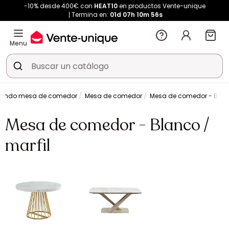
-10% desde 400€ con
HEAT10
en productos Vente-unique
Termina en:
01d
07h
10m
55s
Menu
undo mesa de comedor
Mesa de comedor
Mesa de comedor - Blanc
Mesa de comedor - Blanco /
marfil