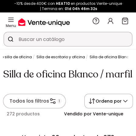
-10% desde 400€ con
HEAT10
en productos Vente-unique
Termina en:
01d
04h
46m
31s
Menu
 silla de oficina
Silla de escritorio y oficina
Silla de oficina Blanco / 
Silla de oficina Blanco / marfil
Todos los filtros
Ordena por
1
272 productos
Vendido por Vente-unique