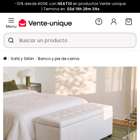
-10% desde 400€ con
HEAT10
en productos Vente-unique
Termina en:
02d
19h
29m
37s
Menu
Sofá y Sillón
Banco y pie de cama