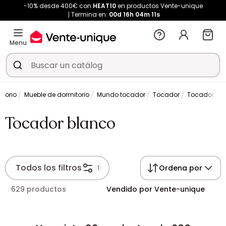
-10% desde 400€ con
HEAT10
en productos Vente-unique
Termina en:
00d
16h
04m
11s
Menu
itorio
Mueble de dormitorio
Mundo tocador
Tocador
Tocador bl
Tocador blanco
Todos los filtros
Ordena por
1
629 productos
Vendido por Vente-unique