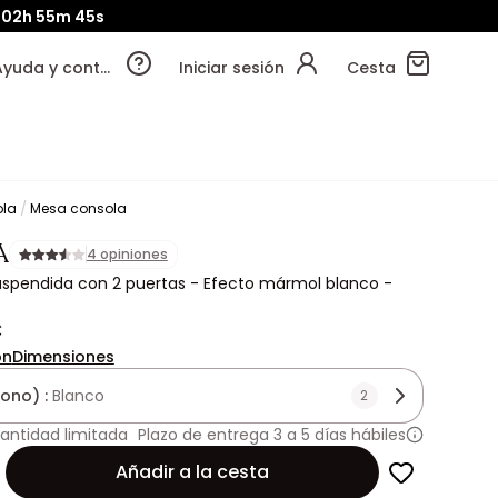
02h
55m
43s
Ayuda y contacto
Iniciar sesión
Cesta
ola
Mesa consola
A
4 opiniones
spendida con 2 puertas - Efecto mármol blanco -
€
ón
Dimensiones
tono) :
Blanco
2
antidad limitada
Plazo de entrega 3 a 5 días hábiles
Añadir a la cesta