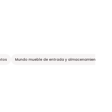
ntos
Mundo mueble de entrada y almacenamiento
Mu