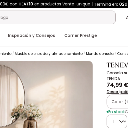
400€ con
HEAT10
en productos Vente-unique
Termina en:
02d
Inspiración y Consejos
Corner Prestige
miento
Mueble de entrada y almacenamiento
Mundo consola
Cons
TENID
Consola su
TENIDA
74,99 
Descripci
Color (
En stock
C
Cantidad