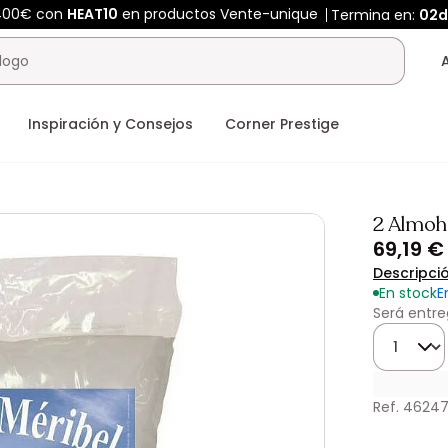
400€ con
HEAT10
en productos Vente-unique
Termina en:
02d
Inspiración y Consejos
Corner Prestige
2 Almoh
69,19 €
Descripci
En stock
E
Será entre
Cantidad
Ref. 46247