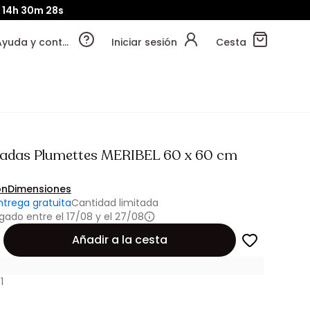
14h
30m
26s
Ayuda y contacto
Iniciar sesión
Cesta
adas Plumettes MERIBEL 60 x 60 cm
ón
Dimensiones
ntrega gratuita
Cantidad limitada
gado entre el 17/08 y el 27/08
Añadir a la cesta
1