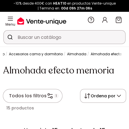
-10% desde 400€ con
HEAT10
en productos Vente-unique
Termina en:
00d
09h
27m
06s
Menu
rio
Accesorios cama y dormitorio
Almohada
Almohada efecto me
Almohada efecto memoria
Todos los filtros
Ordena por
1
15 productos