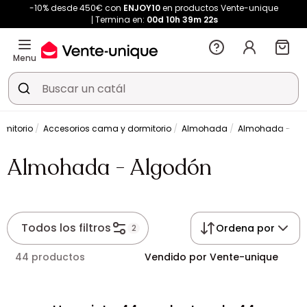
-10% desde 450€ con
ENJOY10
en productos Vente-unique
Termina en:
00d
10h
39m
22s
Menu
rmitorio
Accesorios cama y dormitorio
Almohada
Almohada - Al
Almohada - Algodón
Todos los filtros
Ordena por
2
44 productos
Vendido por Vente-unique