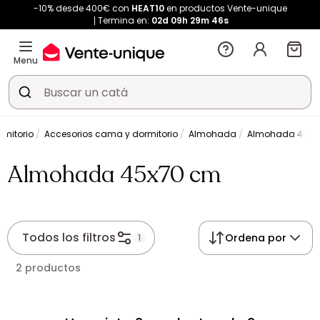
-10% desde 400€ con
HEAT10
en productos Vente-unique
Termina en:
02d
09h
29m
46s
Menu
rmitorio
Accesorios cama y dormitorio
Almohada
Almohada 45x7
Almohada 45x70 cm
Todos los filtros
Ordena por
1
2 productos