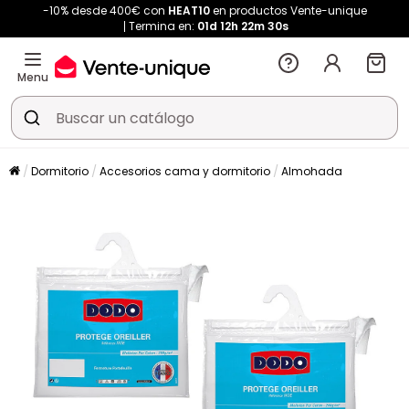
-10% desde 400€ con
HEAT10
en productos Vente-unique
Termina en:
01d
12h
22m
30s
Menu
Dormitorio
Accesorios cama y dormitorio
Almohada