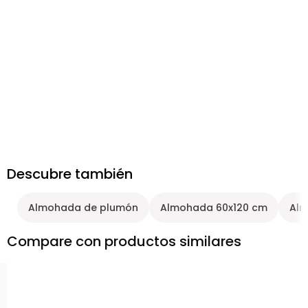
Descubre también
Almohada de plumón
Almohada 60x120 cm
Alm
Compare con productos similares