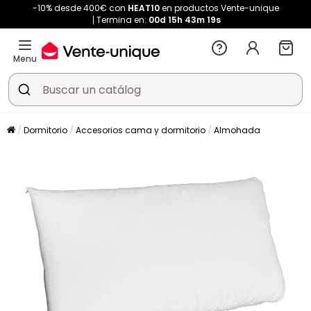
-10% desde 400€ con
HEAT10
en productos Vente-unique
Termina en:
00d
15h
43m
18s
Menu
Dormitorio
Accesorios cama y dormitorio
Almohada