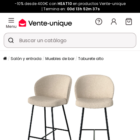
-10% desde 400€ con
HEAT10
en productos Vente-unique
Termina en:
00d
13h
52m
37s
Menu
Salón y entrada
Muebles de bar
Taburete alto