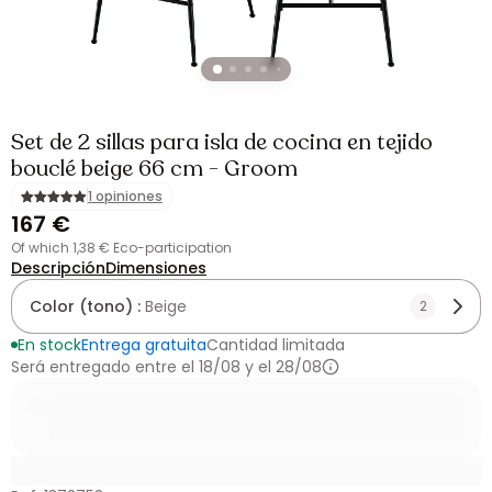
Set de 2 sillas para isla de cocina en tejido
bouclé beige 66 cm - Groom
1 opiniones
167 €
of which 1,38 € Eco-participation
Descripción
Dimensiones
Color (tono) :
Beige
2
En stock
Entrega gratuita
Cantidad limitada
Será entregado entre el 18/08 y el 28/08