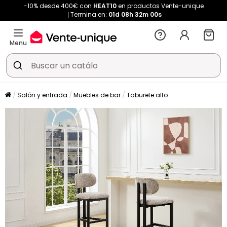
-10% desde 400€ con
HEAT10
en productos Vente-unique
Termina en:
01d
08h
31m
59s
Menu
Salón y entrada
Muebles de bar
Taburete alto