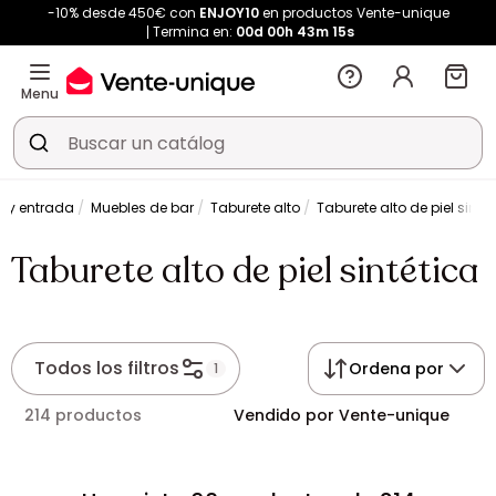
-10% desde 450€ con
ENJOY10
en productos Vente-unique
Termina en:
00d
00h
43m
14s
Menu
n y entrada
Muebles de bar
Taburete alto
Taburete alto de piel sinté
Taburete alto de piel sintética
Todos los filtros
Ordena por
1
214 productos
Vendido por Vente-unique