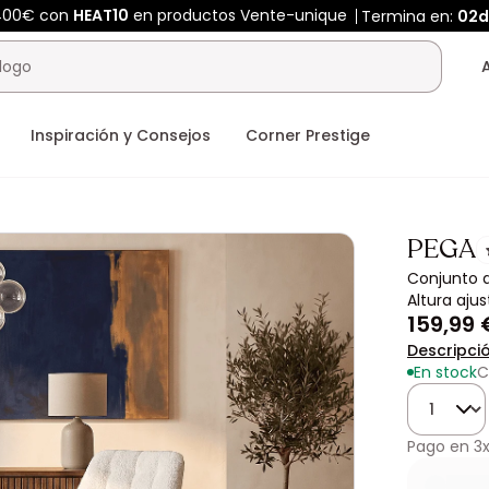
400€ con
HEAT10
en productos Vente-unique
Termina en:
02d
Inspiración y Consejos
Corner Prestige
PEGA
Conjunto d
Altura aju
159,99 
Descripci
En stock
C
Cantidad
Pago en
3