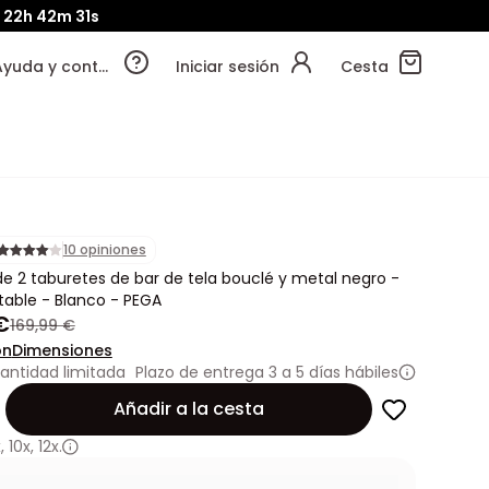
22h
42m
29s
Ayuda y contacto
Iniciar sesión
Cesta
10 opiniones
e 2 taburetes de bar de tela bouclé y metal negro -
stable - Blanco - PEGA
€
169,99 €
ón
Dimensiones
antidad limitada
Plazo de entrega 3 a 5 días hábiles
Añadir a la cesta
x
,
10x
,
12x.