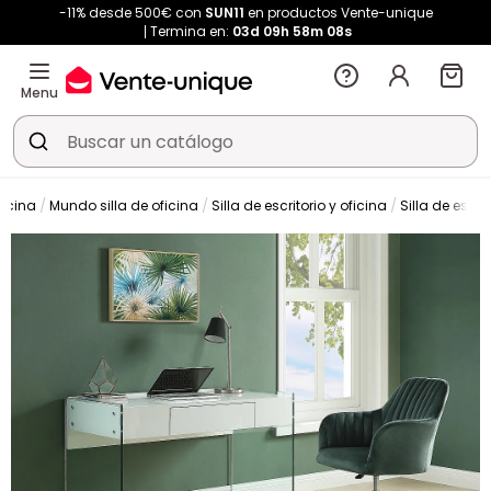
-11% desde 500€ con
SUN11
en productos Vente-unique
Termina en:
03d
09h
58m
07s
Menu
ficina
Mundo silla de oficina
Silla de escritorio y oficina
Silla de escrit