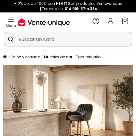
-10% desde 400€ con
HEAT10
en productos Vente-unique
Termina en:
01d
09h
57m
38s
Menu
Salón y entrada
Muebles de bar
Taburete alto