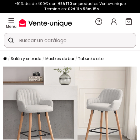
-10% desde 400€ con
HEAT10
en productos Vente-unique
Termina en:
02d
11h
58m
14s
Menu
Salón y entrada
Muebles de bar
Taburete alto