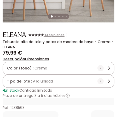
ELEANA
41 opiniones
Taburete alto de tela y patas de madera de haya - Crema -
ELEANA
79,99 €
Descripción
Dimensiones
Color (tono) :
Crema
2
Tipo de lote :
A la unidad
2
En stock
Cantidad limitada
Plazo de entrega 3 a 5 días hábiles
Ref. 1238563