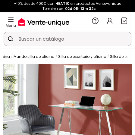
-10% desde 400€ con
HEAT10
en productos Vente-unique
Termina en:
02d
01h
13m
31s
Menu
ficina
Mundo silla de oficina
Silla de escritorio y oficina
Silla de escrit