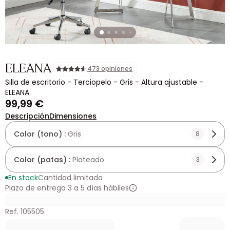
ELEANA
473 opiniones
Silla de escritorio - Terciopelo - Gris - Altura ajustable -
ELEANA
99,99 €
Descripción
Dimensiones
Color (tono) :
Gris
8
Color (patas) :
Plateado
3
En stock
Cantidad limitada
Plazo de entrega 3 a 5 días hábiles
Ref. 105505