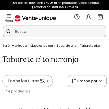
-10% desde 450€ con
ENJOY10
en productos Vente-unique
Termina en:
00d
15h
46m
37s
Menu
Salón y entrada
Muebles de bar
Taburete alto
Taburete alto nara
Taburete alto naranja
Todos los filtros
Ordena por
1
44 productos