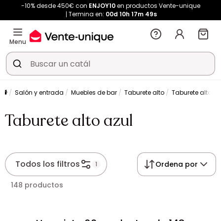
-10% desde 450€ con
ENJOY10
en productos Vente-unique
Termina en:
00d
10h
17m
49s
Menu
Salón y entrada
Muebles de bar
Taburete alto
Taburete alto az
Taburete alto azul
Todos los filtros
Ordena por
1
148 productos