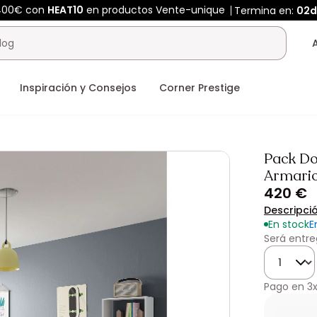
400€ con
HEAT10
en productos Vente-unique
Termina en:
02d
Inspiración y Consejos
Corner Prestige
Pack Do
Armario
420 €
Descripci
En stock
E
Será entre
Cantidad
Pago en
3