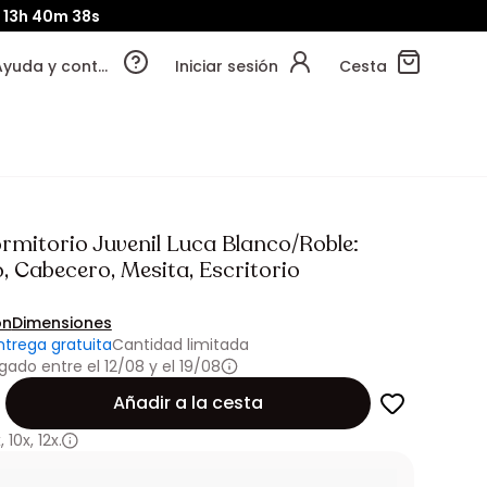
13h
40m
35s
Ayuda y contacto
Iniciar sesión
Cesta
rmitorio Juvenil Luca Blanco/Roble:
, Cabecero, Mesita, Escritorio
ón
Dimensiones
ntrega gratuita
Cantidad limitada
gado entre el 12/08 y el 19/08
Añadir a la cesta
x
,
10x
,
12x.