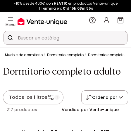
-10% desde 400€ con
HEAT10
en productos Vente-unique
Termina en:
01d
15h
08m
54s
Menu
o
Mueble de dormitorio
Dormitorio completo
Dormitorio completo ad
Dormitorio completo adulto
Todos los filtros
Ordena por
1
217 productos
Vendido por Vente-unique