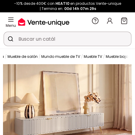
-10% desde 400€ con
HEAT10
en productos Vente-unique
Termina en:
00d
14h
07m
29s
Menu
da
Mueble de salón
Mundo mueble de TV
Mueble TV
Mueble bajo de