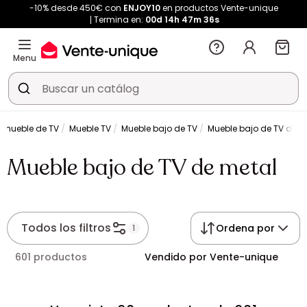
-10% desde 450€ con
ENJOY10
en productos Vente-unique
Termina en:
00d
14h
47m
35s
Menu
mueble de TV
Mueble TV
Mueble bajo de TV
Mueble bajo de TV de m
Mueble bajo de TV de metal
Todos los filtros
Ordena por
1
601 productos
Vendido por Vente-unique